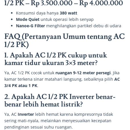
1/2 PK
–
Rp 3.500.000 – Rp 4.000.000
Konsumsi daya hanya
380 watt
Mode Quiet
untuk operasi lebih senyap
Nanoe-G Filter
menghilangkan partikel debu di udara
FAQ (Pertanyaan Umum tentang AC
1/2 PK)
1. Apakah AC 1/2 PK cukup untuk
kamar tidur ukuran 3×3 meter?
Ya, AC 1/2 PK cocok untuk
ruangan 9-12 meter persegi
. Jika
kamar terkena sinar matahari langsung, sebaiknya pilih
AC
3/4 PK atau 1 PK
.
2. Apakah AC 1/2 PK Inverter benar-
benar lebih hemat listrik?
Ya, AC
Inverter
lebih hemat karena kompresornya tidak
sering mati-nyala, melainkan menyesuaikan kecepatan
pendinginan sesuai suhu ruangan.