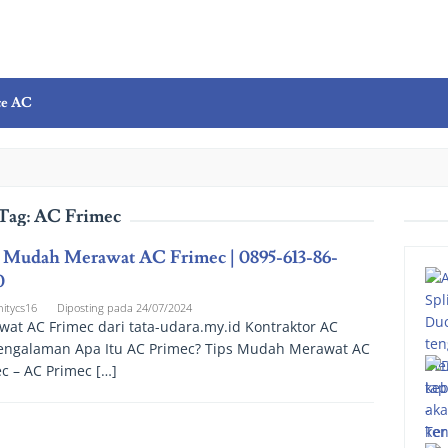
ce AC
Tag:
AC Frimec
 Mudah Merawat AC Frimec | 0895-613-86-
0
nitycs16
Diposting pada
24/07/2024
at AC Frimec dari tata-udara.my.id Kontraktor AC
engalaman Apa Itu AC Primec? Tips Mudah Merawat AC
c – AC Primec […]