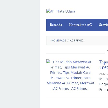
Beranda
Kontraktor AC
Servi
HOMEPAGE
/
AC FRIMEC
Tips
405
Oleh
u
Meraw
Berp
Frime