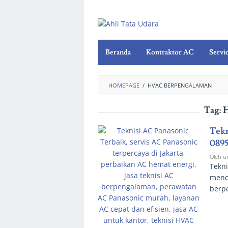
Beranda
Kontraktor AC
Servi
HOMEPAGE
/
HVAC BERPENGALAMAN
Tag:
H
Tekn
0895
Oleh
u
Tekn
menca
berp