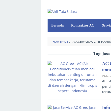
Beranda
Kontraktor AC
Servi
HOMEPAGE
/
JASA SERVICE AC GREE JAKART
Tag:
Jasa
AC G
untu
Oleh
u
AC Gr
pent
terut
Info