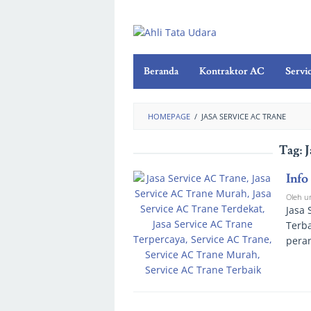
Beranda
Kontraktor AC
Servi
HOMEPAGE
/
JASA SERVICE AC TRANE
Tag:
J
Info
Oleh
u
Jasa 
Terba
peran