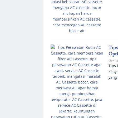
Tips
Opti
Oleh
u
Tips
kenya
yang 