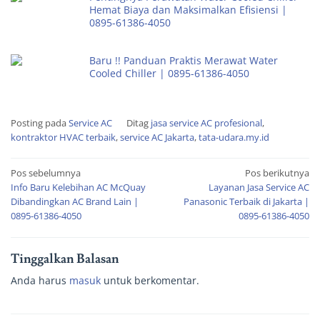
Hemat Biaya dan Maksimalkan Efisiensi |
0895-61386-4050
Baru !! Panduan Praktis Merawat Water
Cooled Chiller | 0895-61386-4050
Posting pada
Service AC
Ditag
jasa service AC profesional
,
kontraktor HVAC terbaik
,
service AC Jakarta
,
tata-udara.my.id
Pos sebelumnya
Pos berikutnya
Info Baru Kelebihan AC McQuay
Layanan Jasa Service AC
Dibandingkan AC Brand Lain |
Panasonic Terbaik di Jakarta |
0895-61386-4050
0895-61386-4050
Tinggalkan Balasan
Anda harus
masuk
untuk berkomentar.