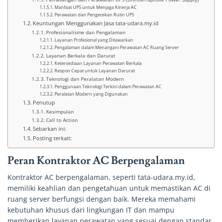
Manfaat UPS untuk Menjaga Kinerja AC
Perawatan dan Pengecekan Rutin UPS
Keuntungan Menggunakan Jasa tata-udara.my.id
Profesionalisme dan Pengalaman
Layanan Profesional yang Ditawarkan
Pengalaman dalam Menangani Perawatan AC Ruang Server
Layanan Berkala dan Darurat
Ketersediaan Layanan Perawatan Berkala
Respon Cepat untuk Layanan Darurat
Teknologi dan Peralatan Modern
Penggunaan Teknologi Terkini dalam Perawatan AC
Peralatan Modern yang Digunakan
Penutup
Kesimpulan
Call to Action
Sebarkan ini:
Posting terkait:
Peran Kontraktor AC Berpengalaman
Kontraktor AC berpengalaman, seperti tata-udara.my.id,
memiliki keahlian dan pengetahuan untuk memastikan AC di
ruang server berfungsi dengan baik. Mereka memahami
kebutuhan khusus dari lingkungan IT dan mampu
memberikan layanan perawatan yang sesuai dengan standar