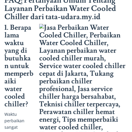
FAQ: Pertanyaan Umum Tentang
Layanan Perbaikan Water Cooled
Chiller dari tata-udara.my.id
1. Berapa
lama
waktu
yang di
butuhka
n untuk
memperb
aiki
water
cooled
chiller?
Waktu
perbaikan
sangat