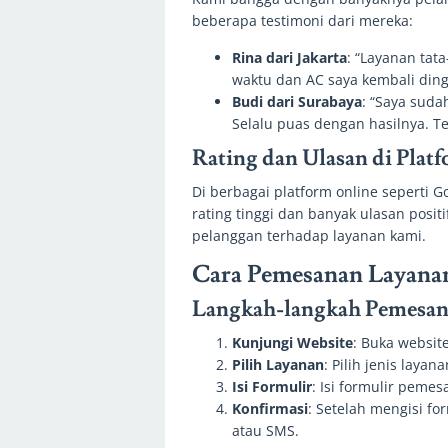
beberapa testimoni dari mereka:
Rina dari Jakarta
: “Layanan tat
waktu dan AC saya kembali dingi
Budi dari Surabaya
: “Saya suda
Selalu puas dengan hasilnya. T
Rating dan Ulasan di Plat
Di berbagai platform online seperti 
rating tinggi dan banyak ulasan posi
pelanggan terhadap layanan kami.
Cara Pemesanan Layana
Langkah-langkah Pemesana
Kunjungi Website
: Buka websit
Pilih Layanan
: Pilih jenis laya
Isi Formulir
: Isi formulir peme
Konfirmasi
: Setelah mengisi fo
atau SMS.