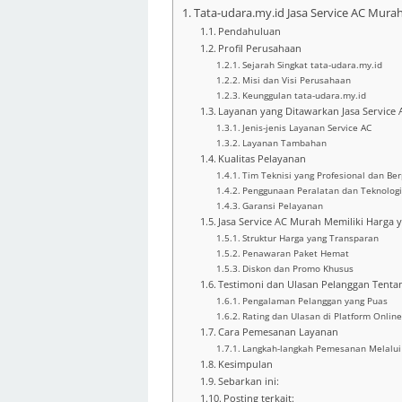
Tata-udara.my.id Jasa Service AC Murah
Pendahuluan
Profil Perusahaan
Sejarah Singkat tata-udara.my.id
Misi dan Visi Perusahaan
Keunggulan tata-udara.my.id
Layanan yang Ditawarkan Jasa Service
Jenis-jenis Layanan Service AC
Layanan Tambahan
Kualitas Pelayanan
Tim Teknisi yang Profesional dan B
Penggunaan Peralatan dan Teknologi
Garansi Pelayanan
Jasa Service AC Murah Memiliki Harga 
Struktur Harga yang Transparan
Penawaran Paket Hemat
Diskon dan Promo Khusus
Testimoni dan Ulasan Pelanggan Tentan
Pengalaman Pelanggan yang Puas
Rating dan Ulasan di Platform Online
Cara Pemesanan Layanan
Langkah-langkah Pemesanan Melalui 
Kesimpulan
Sebarkan ini:
Posting terkait: