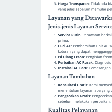
Harga Transparan
: Tidak ada b
yang jelas sebelum memulai pe
Layanan yang Ditawarka
Jenis-jenis Layanan Servi
Service Rutin
: Perawatan berka
prima.
Cuci AC
: Pembersihan unit AC 
kotoran yang dapat mengganggu
Isi Ulang Freon
: Pengisian freo
Perbaikan AC Rusak
: Diagnosi
Instalasi AC Baru
: Pemasangan 
Layanan Tambahan
Konsultasi Gratis
: Kami menyed
menentukan layanan apa yang 
Pengecekan Gratis
: Pengecekan
sebelum melakukan perbaikan.
Kualitas Pelayanan