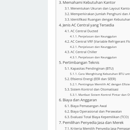
Memahami Kebutuhan Kantor
Menentukan Ukuran dan Layout Kanto
Memperkirakan Jumlah Penghuni dan A
Identifikasi Ruangan dengan Kebutuha
Jenis AC Central yang Tersedia
AC Central Ducted
Penjelasan dan Keunggulan
AC Central VRF (Variable Refrigerant Fl
Penjelasan dan Keunggulan
AC Central Chiller
Penjelasan dan Keunggulan
Pertimbangan Teknis
Kapasitas Pendinginan (BTU)
Cara Menghitung Kebutuhan BTU unt
Efisiensi Energi (EER dan SEER)
Pentingnya Memilih AC dengan Efisien
Sistem Kontrol dan Otomatisasi
Manfaat Sistem Kontrol Pintar dan O
Biaya dan Anggaran
Biaya Pemasangan Awal
Biaya Operasional dan Perawatan
Evaluasi Total Biaya Kepemilikan (TCO)
Pemilihan Penyedia Jasa dan Merek
Kriteria Memilih Penyedia Jasa Pemasa