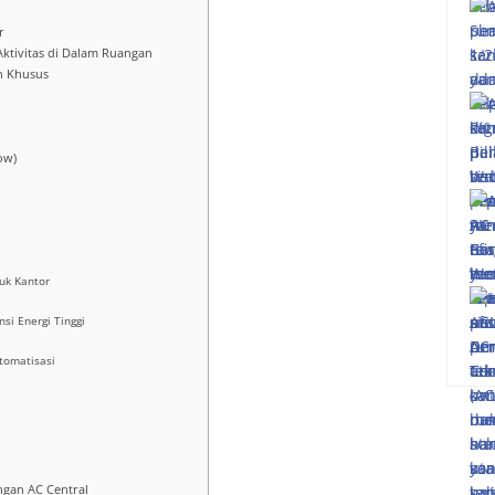
r
ktivitas di Dalam Ruangan
n Khusus
ow)
uk Kantor
si Energi Tinggi
tomatisasi
ngan AC Central